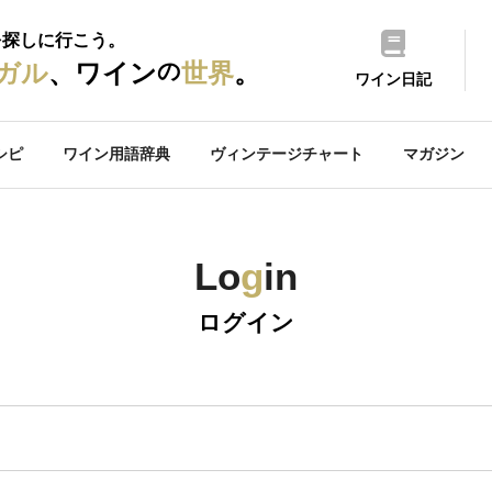
を探しに行こう。
の
ガル
、ワイン
世界
。
ワイン日記
シピ
ワイン用語辞典
ヴィンテージチャート
マガジン
Lo
g
in
ログイン