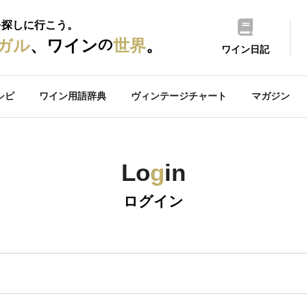
を探しに行こう。
の
ガル
、ワイン
世界
。
ワイン日記
シピ
ワイン用語辞典
ヴィンテージチャート
マガジン
Lo
g
in
ログイン