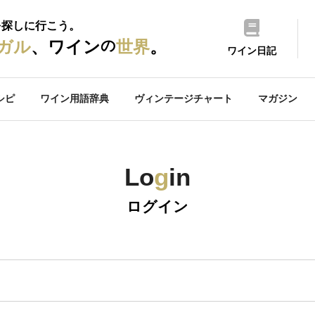
を探しに行こう。
の
ガル
、ワイン
世界
。
ワイン日記
シピ
ワイン用語辞典
ヴィンテージチャート
マガジン
Lo
g
in
ログイン