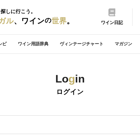
を探しに行こう。
の
ガル
、ワイン
世界
。
ワイン日記
シピ
ワイン用語辞典
ヴィンテージチャート
マガジン
Lo
g
in
ログイン