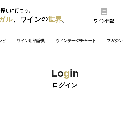
を探しに行こう。
の
ガル
、ワイン
世界
。
ワイン日記
シピ
ワイン用語辞典
ヴィンテージチャート
マガジン
Lo
g
in
ログイン