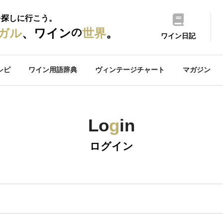
を探しに行こう。
の
ガル
、ワイン
世界
。
ワイン日記
シピ
ワイン用語辞典
ヴィンテージチャート
マガジン
Lo
g
in
ログイン