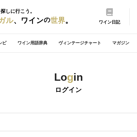
を探しに行こう。
の
ガル
、ワイン
世界
。
ワイン日記
シピ
ワイン用語辞典
ヴィンテージチャート
マガジン
Lo
g
in
ログイン