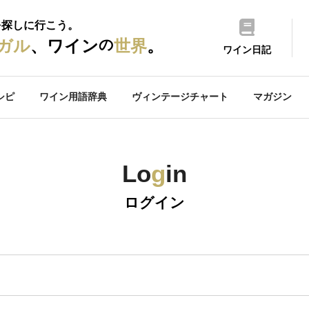
を探しに行こう。
の
ガル
、ワイン
世界
。
ワイン日記
シピ
ワイン用語辞典
ヴィンテージチャート
マガジン
Lo
g
in
ログイン