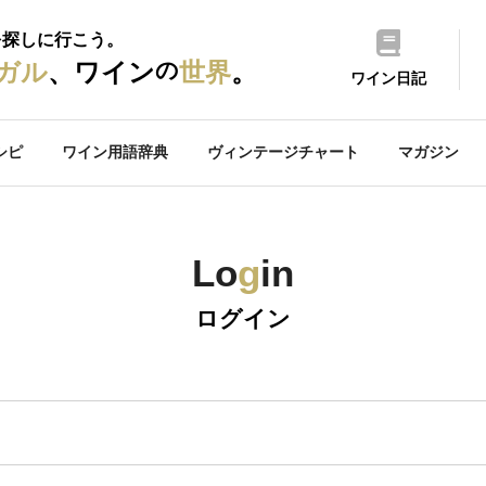
を探しに行こう。
の
ガル
、ワイン
世界
。
ワイン日記
シピ
ワイン用語辞典
ヴィンテージチャート
マガジン
Lo
g
in
ログイン