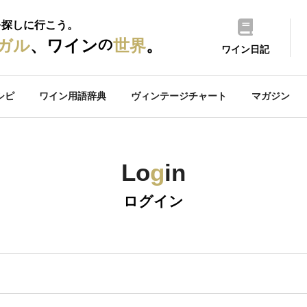
を探しに行こう。
の
ガル
、ワイン
世界
。
ワイン日記
シピ
ワイン用語辞典
ヴィンテージチャート
マガジン
Lo
g
in
ログイン