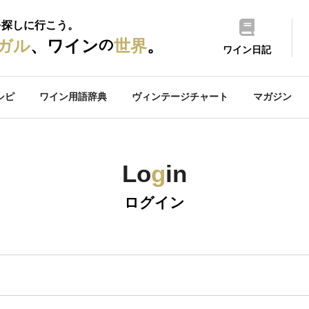
を探しに行こう。
の
ガル
、ワイン
世界
。
ワイン日記
シピ
ワイン用語辞典
ヴィンテージチャート
マガジン
Lo
g
in
ログイン