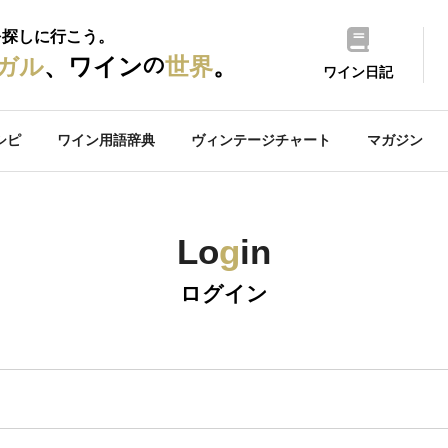
を探しに行こう。
の
ガル
、ワイン
世界
。
ワイン日記
シピ
ワイン用語辞典
ヴィンテージチャート
マガジン
Lo
g
in
ログイン