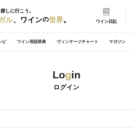
を探しに行こう。
の
ガル
、ワイン
世界
。
ワイン日記
シピ
ワイン用語辞典
ヴィンテージチャート
マガジン
Lo
g
in
ログイン