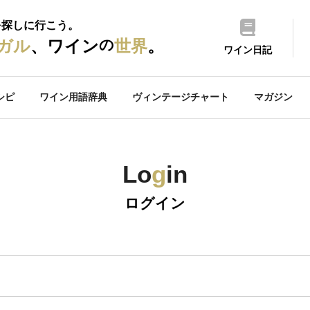
を探しに行こう。
の
ガル
、ワイン
世界
。
ワイン日記
シピ
ワイン用語辞典
ヴィンテージチャート
マガジン
Lo
g
in
ログイン