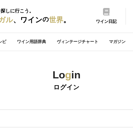
を探しに行こう。
の
ガル
、ワイン
世界
。
ワイン日記
シピ
ワイン用語辞典
ヴィンテージチャート
マガジン
Lo
g
in
ログイン