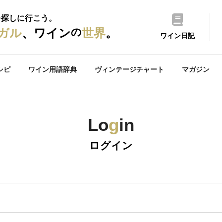
を探しに行こう。
の
ガル
、ワイン
世界
。
ワイン日記
シピ
ワイン用語辞典
ヴィンテージチャート
マガジン
Lo
g
in
ログイン