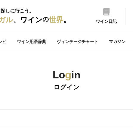
を探しに行こう。
の
ガル
、ワイン
世界
。
ワイン日記
シピ
ワイン用語辞典
ヴィンテージチャート
マガジン
Lo
g
in
ログイン