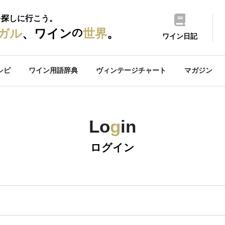
を探しに行こう。
の
ガル
、ワイン
世界
。
ワイン日記
シピ
ワイン用語辞典
ヴィンテージチャート
マガジン
Lo
g
in
ログイン