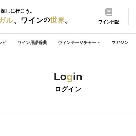
を探しに行こう。
の
ガル
、ワイン
世界
。
ワイン日記
シピ
ワイン用語辞典
ヴィンテージチャート
マガジン
Lo
g
in
ログイン