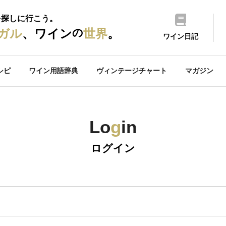
を探しに行こう。
の
ガル
、ワイン
世界
。
ワイン日記
シピ
ワイン用語辞典
ヴィンテージチャート
マガジン
Lo
g
in
ログイン