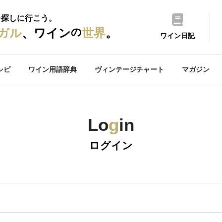
を探しに行こう。
の
ガル
、ワイン
世界
。
ワイン日記
シピ
ワイン用語辞典
ヴィンテージチャート
マガジン
Lo
g
in
ログイン