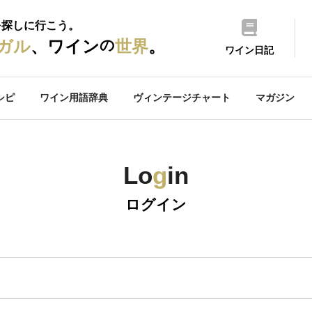
を探しに行こう。
の
ガル
、ワイン
世界
。
ワイン日記
シピ
ワイン用語辞典
ヴィンテージチャート
マガジン
Lo
g
in
ログイン