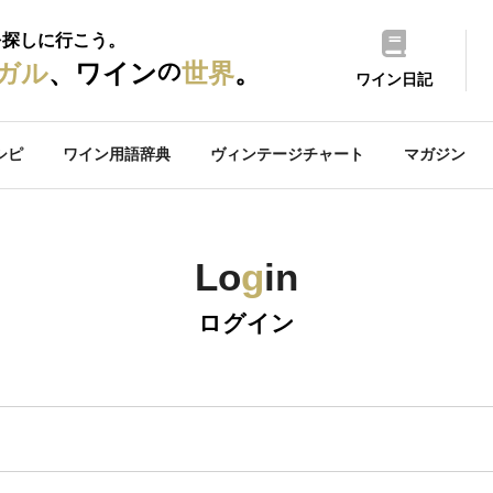
を探しに行こう。
の
ガル
、ワイン
世界
。
ワイン日記
シピ
ワイン用語辞典
ヴィンテージチャート
マガジン
Lo
g
in
ログイン