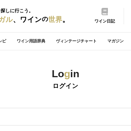
を探しに行こう。
の
ガル
、ワイン
世界
。
ワイン日記
シピ
ワイン用語辞典
ヴィンテージチャート
マガジン
Lo
g
in
ログイン