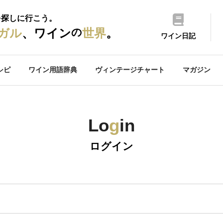
を探しに行こう。
の
ガル
、ワイン
世界
。
ワイン日記
シピ
ワイン用語辞典
ヴィンテージチャート
マガジン
Lo
g
in
ログイン