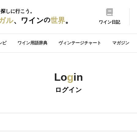
を探しに行こう。
の
ガル
、ワイン
世界
。
ワイン日記
シピ
ワイン用語辞典
ヴィンテージチャート
マガジン
Lo
g
in
ログイン