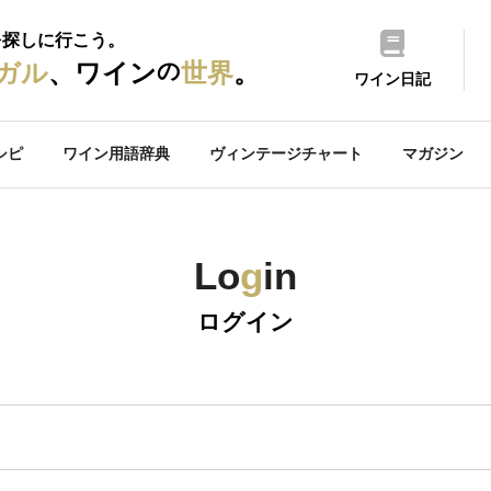
を探しに行こう。
の
ガル
、ワイン
世界
。
ワイン日記
シピ
ワイン用語辞典
ヴィンテージチャート
マガジン
Lo
g
in
ログイン