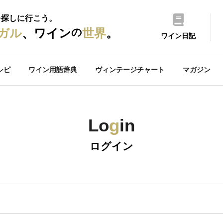
を探しに行こう。
の
ガル
、ワイン
世界
。
ワイン日記
シピ
ワイン用語辞典
ヴィンテージチャート
マガジン
Lo
g
in
ログイン