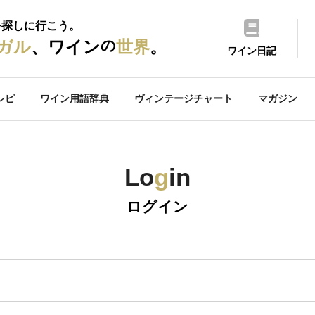
を探しに行こう。
の
ガル
、ワイン
世界
。
ワイン日記
シピ
ワイン用語辞典
ヴィンテージチャート
マガジン
Lo
g
in
ログイン