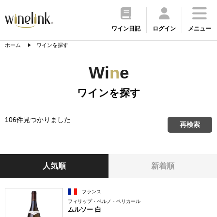
ワイン日記
ログイン
メニュー
ホーム
ワインを探す
Wi
n
e
ワインを探す
106件見つかりました
再検索
人気順
新着順
フランス
フィリップ・ペルノ・ベリカール
ムルソー 白