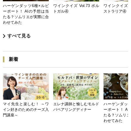
ハーゲンダッツ6種×ルビ
ワインクイズ Vol.73 ポル
ワインクイズ Vo
ーポート！ AIの予想は当
トガル④
ストラリア④
たる？ソムリエが実際に合
わせてみた
すべて見る
新着
マイ先生と楽しむ！ ～ワ
エレナ講師と愉しむモルド
ハーゲンダッツ
イン好きのためのチーズ入
バペアリングディナー
ーポート！ A
門講座～
たる？ソムリエ
わせてみた