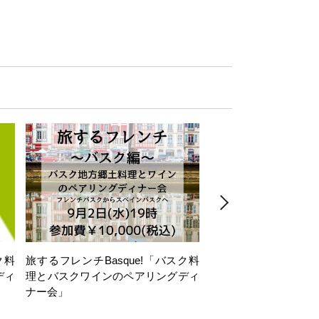
ク料
旅するフレンチBasque!「バスク料
絶景VINOMONDO
ディ
理とバスクワインのペアリングディ
リア「島ワイン」の誘
ナー会」
と、地中海の風とー