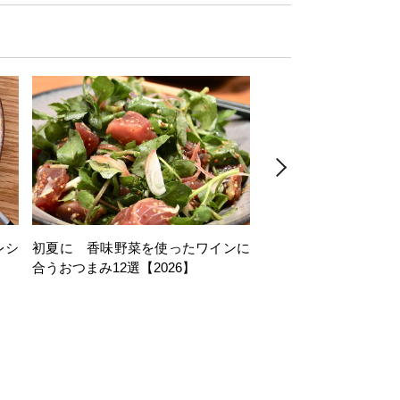
レシ
初夏に 香味野菜を使ったワインに
そら豆を使ったワイン
合うおつまみ12選【2026】
11選【2026】