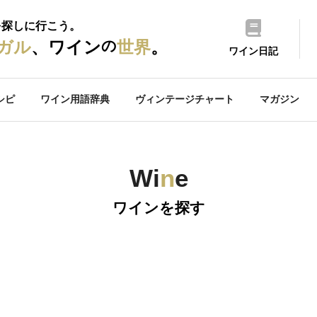
を探しに行こう。
の
ガル
、ワイン
世界
。
ワイン日記
シピ
ワイン用語辞典
ヴィンテージチャート
マガジン
Wi
n
e
ワインを探す