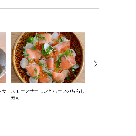
トサ
スモークサーモンとハーブのちらし
とうもろこしと枝豆の
寿司
ミン風味