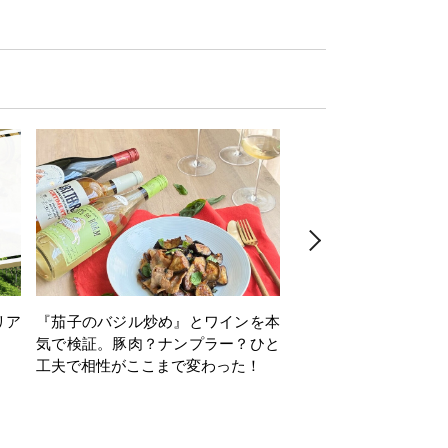
リア
『茄子のバジル炒め』とワインを本
ワインクイズ Vol.71
気で検証。豚肉？ナンプラー？ひと
工夫で相性がここまで変わった！