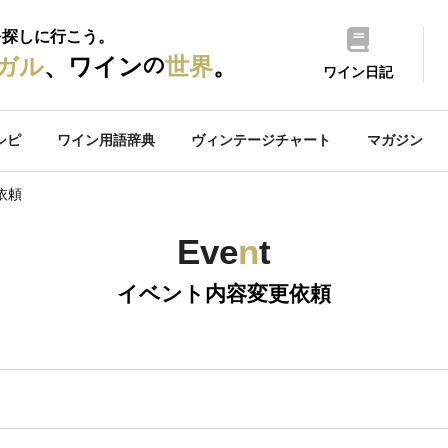
を探しに行こう。
の
ガル
、ワイン
世界
。
ワイン日記
シピ
ワイン用語辞典
ヴィンテージチャート
マガジン
依頼
Eve
n
t
イベント内容変更依頼