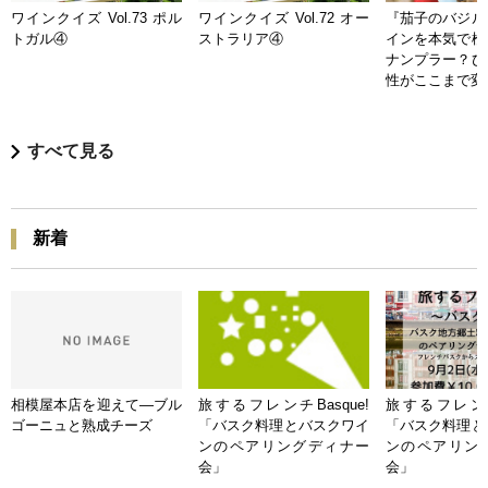
ワインクイズ Vol.73 ポル
ワインクイズ Vol.72 オー
『茄子のバジル
トガル④
ストラリア④
インを本気で検
ナンプラー？ひ
性がここまで変
すべて見る
新着
相模屋本店を迎えて―ブル
旅するフレンチBasque!
旅するフレンチB
ゴーニュと熟成チーズ
「バスク料理とバスクワイ
「バスク料理と
ンのペアリングディナー
ンのペアリン
会」
会」