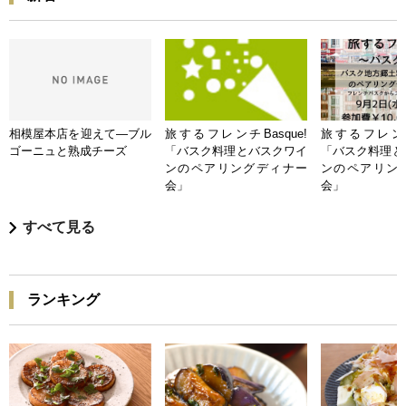
相模屋本店を迎えて―ブル
旅するフレンチBasque!
旅するフレンチB
ゴーニュと熟成チーズ
「バスク料理とバスクワイ
「バスク料理と
ンのペアリングディナー
ンのペアリン
会」
会」
すべて見る
ランキング