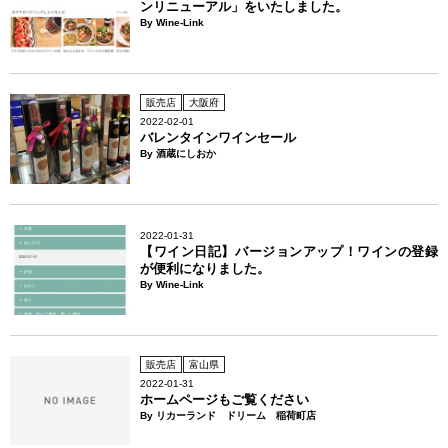
ンリニューアル」をいたしました。
By Wine-Link
販売店
大阪府
2022-02-01
バレンタインワインセール
By 酒蔵にしおか
2022-01-31
【ワイン日記】バージョンアップ！ワインの登録
が便利になりました。
By Wine-Link
販売店
富山県
2022-01-31
ホームページもご覧ください
By リカーランド ドリーム 稲荷町店