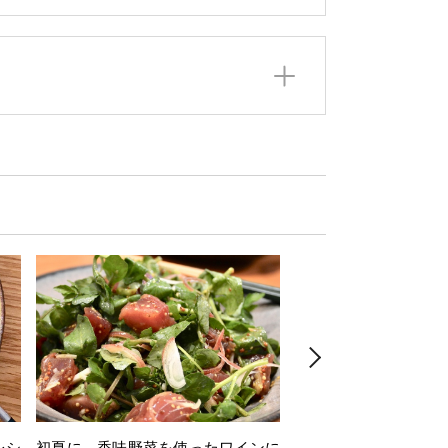
レシ
初夏に 香味野菜を使ったワインに
そら豆を使ったワイン