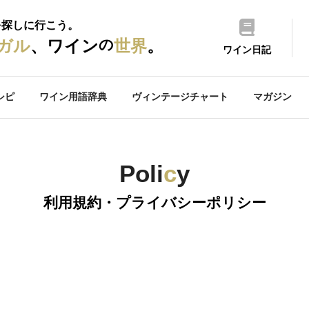
を探しに行こう。
の
ガル
、ワイン
世界
。
ワイン日記
シピ
ワイン用語辞典
ヴィンテージチャート
マガジン
Poli
c
y
利用規約・プライバシーポリシー