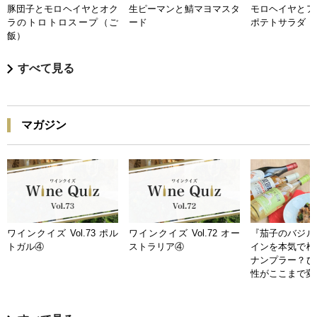
豚団子とモロヘイヤとオク
生ピーマンと鯖マヨマスタ
モロヘイヤとア
ラのトロトロスープ（ご
ード
ポテトサラダ
飯）
すべて見る
マガジン
ワインクイズ Vol.73 ポル
ワインクイズ Vol.72 オー
『茄子のバジル
トガル④
ストラリア④
インを本気で検
ナンプラー？ひ
性がここまで変