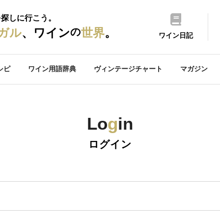
を探しに行こう。
の
ガル
、ワイン
世界
。
ワイン日記
シピ
ワイン用語辞典
ヴィンテージチャート
マガジン
Lo
g
in
ログイン