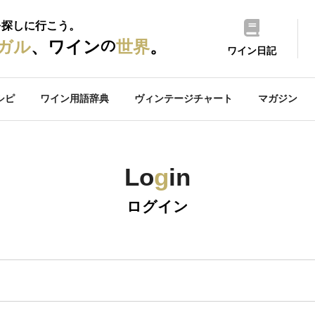
を探しに行こう。
の
ガル
、ワイン
世界
。
ワイン日記
シピ
ワイン用語辞典
ヴィンテージチャート
マガジン
Lo
g
in
ログイン