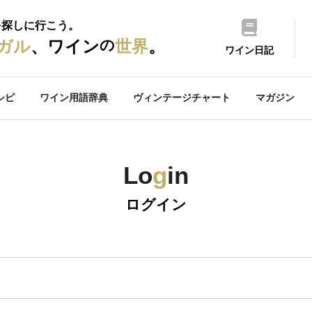
を探しに行こう。
の
ガル
、ワイン
世界
。
ワイン日記
シピ
ワイン用語辞典
ヴィンテージチャート
マガジン
Lo
g
in
ログイン