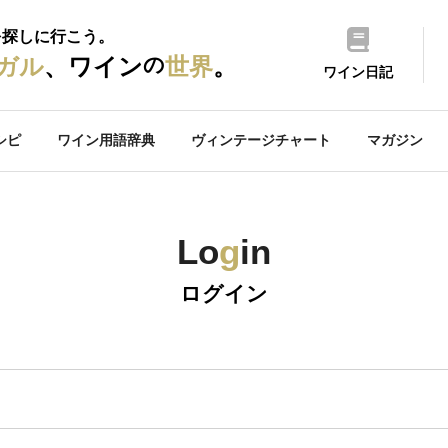
を探しに行こう。
の
ガル
、ワイン
世界
。
ワイン日記
シピ
ワイン用語辞典
ヴィンテージチャート
マガジン
Lo
g
in
ログイン