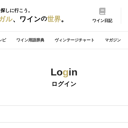
を探しに行こう。
の
ガル
、ワイン
世界
。
ワイン日記
シピ
ワイン用語辞典
ヴィンテージチャート
マガジン
Lo
g
in
ログイン