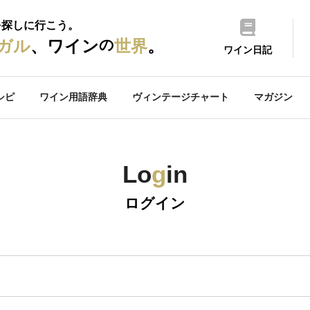
を探しに行こう。
の
ガル
、ワイン
世界
。
ワイン日記
シピ
ワイン用語辞典
ヴィンテージチャート
マガジン
Lo
g
in
ログイン