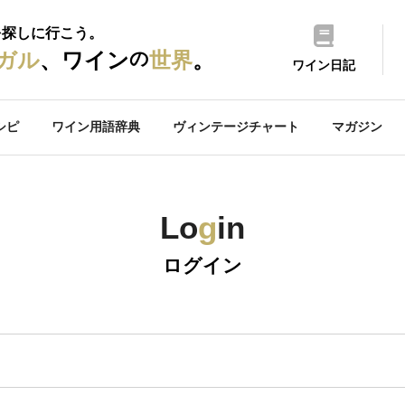
を探しに行こう。
の
ガル
、ワイン
世界
。
ワイン日記
シピ
ワイン用語辞典
ヴィンテージチャート
マガジン
Lo
g
in
ログイン