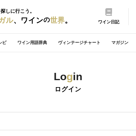
を探しに行こう。
の
ガル
、ワイン
世界
。
ワイン日記
シピ
ワイン用語辞典
ヴィンテージチャート
マガジン
Lo
g
in
ログイン