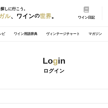
を探しに行こう。
の
ガル
、ワイン
世界
。
ワイン日記
シピ
ワイン用語辞典
ヴィンテージチャート
マガジン
Lo
g
in
ログイン