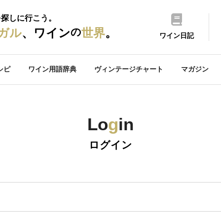
を探しに行こう。
の
ガル
、ワイン
世界
。
ワイン日記
シピ
ワイン用語辞典
ヴィンテージチャート
マガジン
Lo
g
in
ログイン