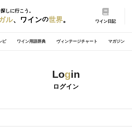
を探しに行こう。
の
ガル
、ワイン
世界
。
ワイン日記
シピ
ワイン用語辞典
ヴィンテージチャート
マガジン
Lo
g
in
ログイン