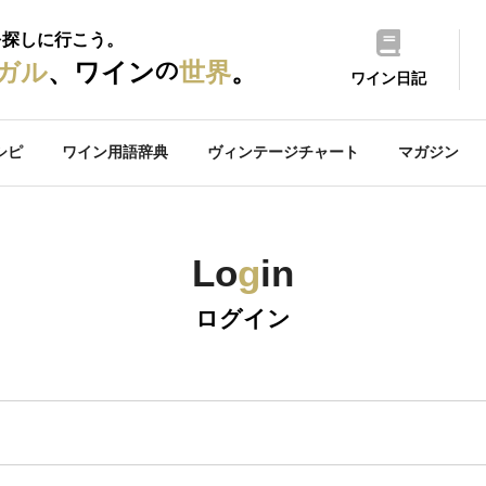
を探しに行こう。
の
ガル
、ワイン
世界
。
ワイン日記
シピ
ワイン用語辞典
ヴィンテージチャート
マガジン
Lo
g
in
ログイン