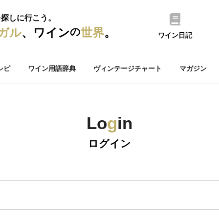
を探しに行こう。
の
ガル
、ワイン
世界
。
ワイン日記
シピ
ワイン用語辞典
ヴィンテージチャート
マガジン
Lo
g
in
ログイン