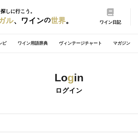
を探しに行こう。
の
ガル
、ワイン
世界
。
ワイン日記
シピ
ワイン用語辞典
ヴィンテージチャート
マガジン
Lo
g
in
ログイン